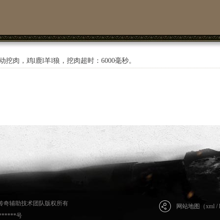
肉，鸡l鹿l羊l狼，挖肉超时：6000毫秒。
479 传奇辅助技术团队版权所有
网站地图（
xml
/
*****号